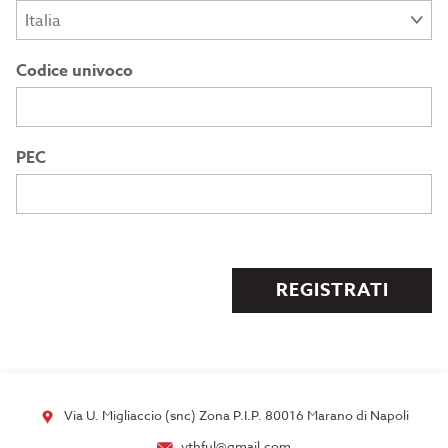
Codice univoco
PEC
REGISTRATI
Via U. Migliaccio (snc) Zona P.I.P. 80016 Marano di Napoli
vthful@gmail.com